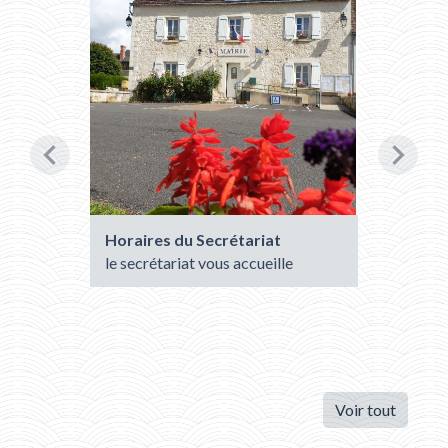
chevron_left
chevron_right
Horaires du Secrétariat
Transpo
2027
le secrétariat vous accueille
Inscript
2026
Voir tout