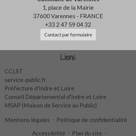
1, place de la Mairie
37600 Varennes - FRANCE
+33 2 47 59 04 32
Contact par formulaire
Liens
CCLST
service-public.fr
Préfecture d'Indre et Loire
Conseil Départemental d'Indre et Loire
MSAP (Maison de Service au Public)
Mentions légales
-
Politique de confidentialité
-
Accessibilité
-
Plan du site
-